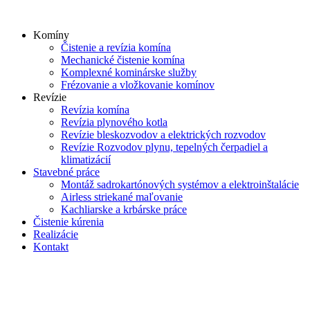
Skip
to
Komíny
content
Čistenie a revízia komína
Mechanické čistenie komína
Komplexné kominárske služby
Frézovanie a vložkovanie komínov
Revízie
Revízia komína
Revízia plynového kotla
Revízie bleskozvodov a elektrických rozvodov
Revízie Rozvodov plynu, tepelných čerpadiel a
klimatizácií
Stavebné práce
Montáž sadrokartónových systémov a elektroinštalácie
Airless striekané maľovanie
Kachliarske a krbárske práce
Čistenie kúrenia
Realizácie
Kontakt