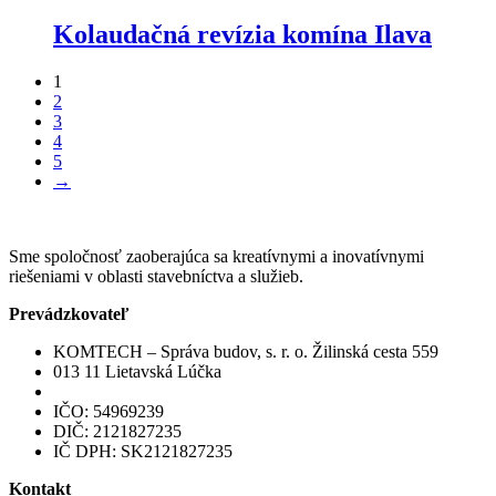
Kolaudačná revízia komína Ilava
1
2
3
4
5
→
Sme spoločnosť zaoberajúca sa kreatívnymi a inovatívnymi
riešeniami v oblasti stavebníctva a služieb.
Prevádzkovateľ
KOMTECH – Správa budov, s. r. o. Žilinská cesta 559
013 11 Lietavská Lúčka
IČO: 54969239
DIČ: 2121827235
IČ DPH: SK2121827235
Kontakt