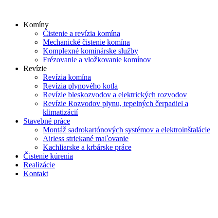
Skip
to
Komíny
content
Čistenie a revízia komína
Mechanické čistenie komína
Komplexné kominárske služby
Frézovanie a vložkovanie komínov
Revízie
Revízia komína
Revízia plynového kotla
Revízie bleskozvodov a elektrických rozvodov
Revízie Rozvodov plynu, tepelných čerpadiel a
klimatizácií
Stavebné práce
Montáž sadrokartónových systémov a elektroinštalácie
Airless striekané maľovanie
Kachliarske a krbárske práce
Čistenie kúrenia
Realizácie
Kontakt