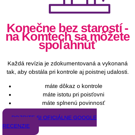
Konečne bez starostí -
na Komtech sa môžete
spoľahnúť
Každá revízia je zdokumentovaná a vykonaná
tak, aby obstála pri kontrole aj poistnej udalosti.
máte dôkaz o kontrole
máte istotu pri poisťovni
máte splnenú povinnosť
POZRITE SI OFICIÁLNE GOOGLE
RECENZIE