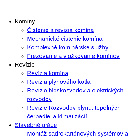
Skip
to
Komíny
content
Čistenie a revízia komína
Mechanické čistenie komína
Komplexné kominárske služby
Frézovanie a vložkovanie komínov
Revízie
Revízia komína
Revízia plynového kotla
Revízie bleskozvodov a elektrických
rozvodov
Revízie Rozvodov plynu, tepelných
čerpadiel a klimatizácií
Stavebné práce
Montáž sadrokartónových systémov a