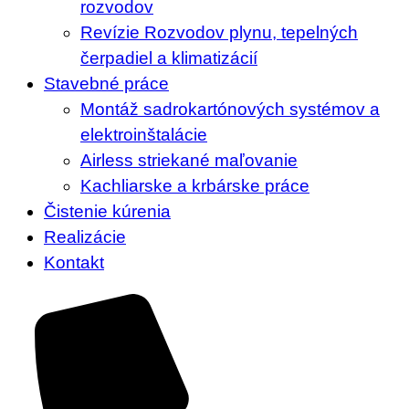
rozvodov
Revízie Rozvodov plynu, tepelných
čerpadiel a klimatizácií
Stavebné práce
Montáž sadrokartónových systémov a
elektroinštalácie
Airless striekané maľovanie
Kachliarske a krbárske práce
Čistenie kúrenia
Realizácie
Kontakt