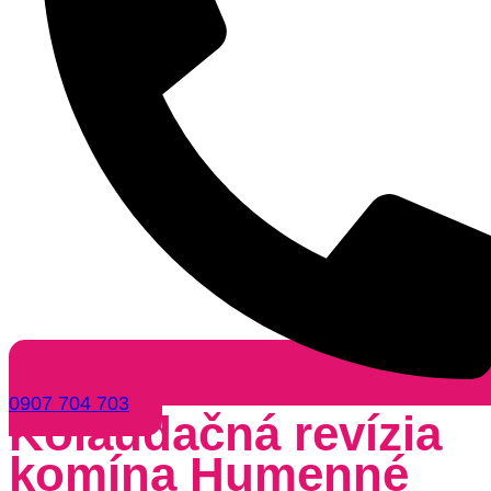
0907 704 703
Kolaudačná revízia
komína Humenné