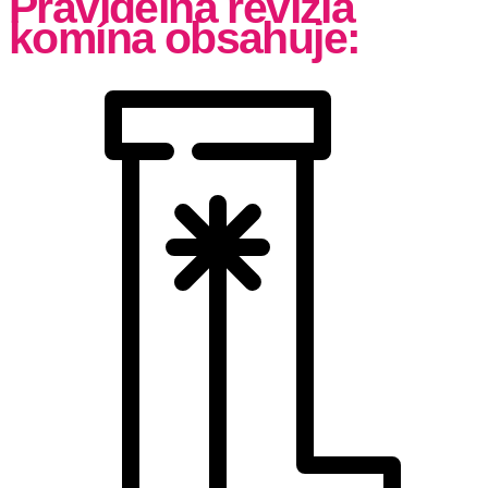
Pravidelná revízia
komína obsahuje: