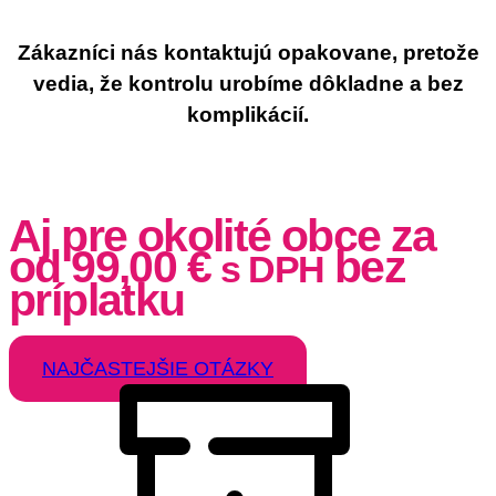
Zákazníci nás kontaktujú opakovane, pretože
vedia, že kontrolu urobíme dôkladne a bez
komplikácií.
Aj pre okolité obce za
od
99,00
€
bez
s DPH
príplatku
NAJČASTEJŠIE OTÁZKY