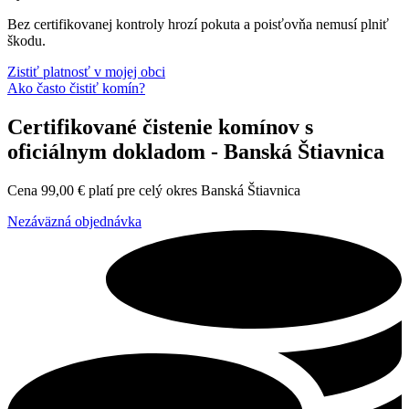
Bez certifikovanej kontroly hrozí pokuta a poisťovňa nemusí plniť
škodu.
Zistiť platnosť v mojej obci
Ako často čistiť komín?
Certifikované čistenie komínov s
oficiálnym dokladom - Banská Štiavnica
Cena
99,00
€
platí pre celý okres Banská Štiavnica
Nezáväzná objednávka