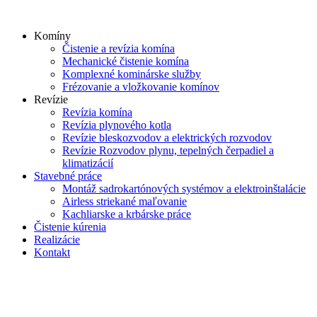
Skip
to
Komíny
content
Čistenie a revízia komína
Mechanické čistenie komína
Komplexné kominárske služby
Frézovanie a vložkovanie komínov
Revízie
Revízia komína
Revízia plynového kotla
Revízie bleskozvodov a elektrických rozvodov
Revízie Rozvodov plynu, tepelných čerpadiel a
klimatizácií
Stavebné práce
Montáž sadrokartónových systémov a elektroinštalácie
Airless striekané maľovanie
Kachliarske a krbárske práce
Čistenie kúrenia
Realizácie
Kontakt