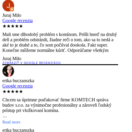
Juraj Milo
Google recenzia
★★★★★
Mali sme dlhodobý problém s komínom. Prišli hneď na druhý
deň a problém odstránili, žiadne reči o tom, ako sa to nedá a
aké to je drahé a to, čo som počúval dookola. Fakt super.
Konečne môžeme normálne kúriť. Odporúčame všetkým
Juraj Milo
ZOBRAZIŤ V GOOGLE RECENZIÁCH
erika buczanszka
Google recenzia
★★★★★
Chcem sa úprimne poďakovať firme KOMTECH správa
budov s.r.o. za výnimočne profesionálny a zároveň ľudský
prístup pri vložkovaní komína.
Chlapci boli usmiati, príjemní, práca im išla doslova od ruky.
Read more
Počas celej realizácie vystupovali uvoľnene, slušne a s
erika buczanszka
rešpektom, všetko ochotne vysvetlili a bez akéhokoľvek