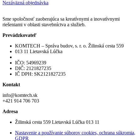
Nezáväzná objednávka
Sme spoločnosť zaoberajúca sa kreatívnymi a inovatívnymi
riešeniami v oblasti stavebníctva a služieb.
Prevádzkovateľ
KOMTECH – Správa budov, s. r. o. Žilinská cesta 559
013 11 Lietavská Lúčka
IČO: 54969239
DIČ: 2121827235
IČ DPH: SK2121827235
Kontakt
info@komtech.sk
+421 914 706 703
Adresa
Žilinská cesta 559 Lietavská Lúčka 013 11
Nastavenie a používanie súborov cookies, ochrana súkromia,
GDPR