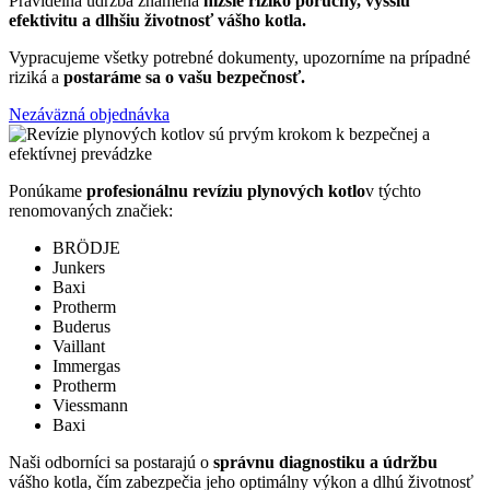
Pravidelná údržba znamená
nižšie riziko poruchy, vyššiu
efektivitu a dlhšiu životnosť vášho kotla.
Vypracujeme všetky potrebné dokumenty, upozorníme na prípadné
riziká a
postaráme sa o vašu bezpečnosť.
Nezáväzná objednávka
Ponúkame
profesionálnu revíziu plynových kotlo
v týchto
renomovaných značiek:
BRÖDJE
Junkers
Baxi
Protherm
Buderus
Vaillant
Immergas
Protherm
Viessmann
Baxi
Naši odborníci sa postarajú o
správnu diagnostiku a údržbu
vášho kotla, čím zabezpečia jeho optimálny výkon a dlhú životnosť