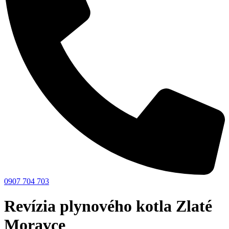
0907 704 703
Revízia plynového kotla Zlaté
Moravce