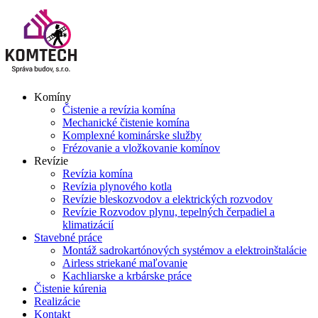
Skip
to
content
Komíny
Čistenie a revízia komína
Mechanické čistenie komína
Komplexné kominárske služby
Frézovanie a vložkovanie komínov
Revízie
Revízia komína
Revízia plynového kotla
Revízie bleskozvodov a elektrických rozvodov
Revízie Rozvodov plynu, tepelných čerpadiel a
klimatizácií
Stavebné práce
Montáž sadrokartónových systémov a elektroinštalácie
Airless striekané maľovanie
Kachliarske a krbárske práce
Čistenie kúrenia
Realizácie
Kontakt