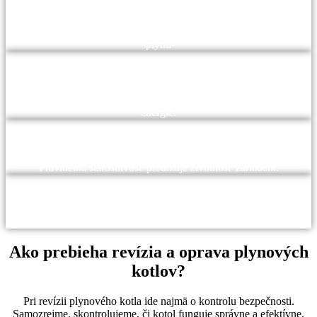
Bezpečnosť:
Zabezpečuje bezpečnú prevádzku a minimalizuje riziko únikov
plynu
Efektivita:
Pravidelná údržba zvyšuje účinnosť zariadení, čo vedie k úsporám
energie.
Životnosť:
Pravidelná starostlivosť predlžuje životnosť zariadení.
Zákonné požiadavky:
Revízie sú často povinné zo zákona
Ako prebieha revízia a oprava plynových
kotlov?
Pri revízii plynového kotla ide najmä o kontrolu bezpečnosti.
Samozrejme, skontrolujeme, či kotol funguje správne a efektívne,