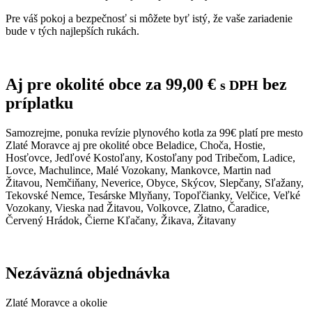
Pre váš pokoj a bezpečnosť si môžete byť istý, že vaše zariadenie
bude v tých najlepších rukách.
Aj pre okolité obce za
99,00
€
bez
s DPH
príplatku
Samozrejme, ponuka revízie plynového kotla za 99€ platí pre mesto
Zlaté Moravce aj pre okolité obce Beladice, Choča, Hostie,
Hosťovce, Jedľové Kostoľany, Kostoľany pod Tribečom, Ladice,
Lovce, Machulince, Malé Vozokany, Mankovce, Martin nad
Žitavou, Nemčiňany, Neverice, Obyce, Skýcov, Slepčany, Sľažany,
Tekovské Nemce, Tesárske Mlyňany, Topoľčianky, Velčice, Veľké
Vozokany, Vieska nad Žitavou, Volkovce, Zlatno, Čaradice,
Červený Hrádok, Čierne Kľačany, Žikava, Žitavany
Nezáväzná objednávka
Zlaté Moravce a okolie