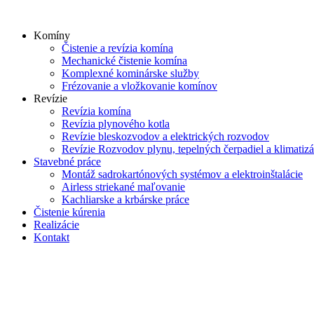
Skip
to
Komíny
content
Čistenie a revízia komína
Mechanické čistenie komína
Komplexné kominárske služby
Frézovanie a vložkovanie komínov
Revízie
Revízia komína
Revízia plynového kotla
Revízie bleskozvodov a elektrických rozvodov
Revízie Rozvodov plynu, tepelných čerpadiel a klimatizá
Stavebné práce
Montáž sadrokartónových systémov a elektroinštalácie
Airless striekané maľovanie
Kachliarske a krbárske práce
Čistenie kúrenia
Realizácie
Kontakt