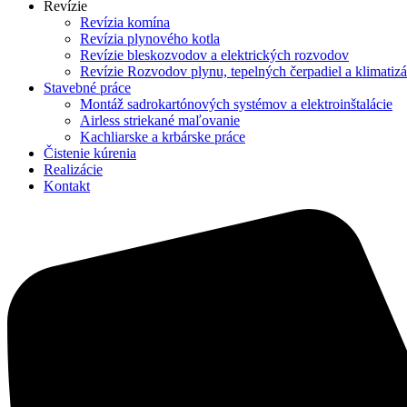
Revízie
Revízia komína
Revízia plynového kotla
Revízie bleskozvodov a elektrických rozvodov
Revízie Rozvodov plynu, tepelných čerpadiel a klimatizá
Stavebné práce
Montáž sadrokartónových systémov a elektroinštalácie
Airless striekané maľovanie
Kachliarske a krbárske práce
Čistenie kúrenia
Realizácie
Kontakt