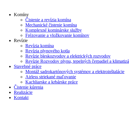
Skip
to
Komíny
content
Čistenie a revízia komína
Mechanické čistenie komína
Komplexné kominárske služby
Frézovanie a vložkovanie komínov
Revízie
Revízia komína
Revízia plynového kotla
Revízie bleskozvodov a elektrických rozvodov
Revízie Rozvodov plynu, tepelných čerpadiel a klimatizá
Stavebné práce
Montáž sadrokartónových systémov a elektroinštalácie
Airless striekané maľovanie
Kachliarske a krbárske práce
Čistenie kúrenia
Realizácie
Kontakt