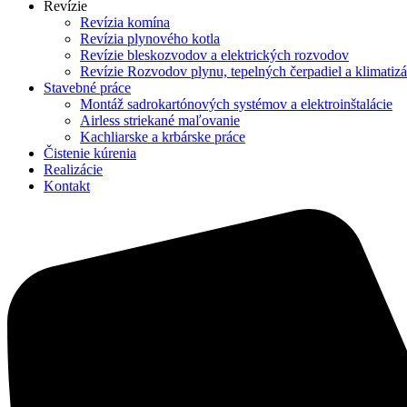
Revízie
Revízia komína
Revízia plynového kotla
Revízie bleskozvodov a elektrických rozvodov
Revízie Rozvodov plynu, tepelných čerpadiel a klimatizá
Stavebné práce
Montáž sadrokartónových systémov a elektroinštalácie
Airless striekané maľovanie
Kachliarske a krbárske práce
Čistenie kúrenia
Realizácie
Kontakt