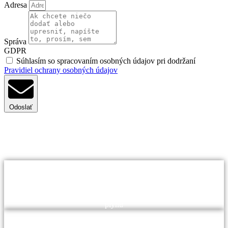
Adresa
Správa
GDPR
Súhlasím so spracovaním osobných údajov pri dodržaní
Pravidiel ochrany osobných údajov
Odoslať
Pravidelná revízia plynového kotla je
kľúčová
Bezpečnosť:
Zabezpečuje bezpečnú prevádzku a minimalizuje riziko únikov
plynu
Efektivita: