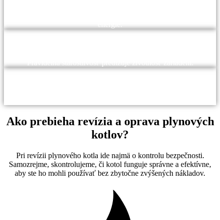
Pravidelná údržba zvyšuje účinnosť zariadení, čo vedie k úsporám
energie.
Životnosť:
Pravidelná starostlivosť predlžuje životnosť zariadení.
Zákonné požiadavky:
Revízie sú často povinné zo zákona
Ako prebieha revízia a oprava plynových
kotlov?
Pri revízii plynového kotla ide najmä o kontrolu bezpečnosti.
Samozrejme, skontrolujeme, či kotol funguje správne a efektívne,
aby ste ho mohli používať bez zbytočne zvýšených nákladov.