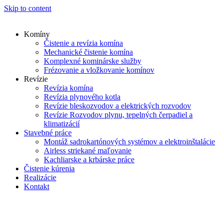
Skip to content
Komíny
Čistenie a revízia komína
Mechanické čistenie komína
Komplexné kominárske služby
Frézovanie a vložkovanie komínov
Revízie
Revízia komína
Revízia plynového kotla
Revízie bleskozvodov a elektrických rozvodov
Revízie Rozvodov plynu, tepelných čerpadiel a
klimatizácií
Stavebné práce
Montáž sadrokartónových systémov a elektroinštalácie
Airless striekané maľovanie
Kachliarske a krbárske práce
Čistenie kúrenia
Realizácie
Kontakt