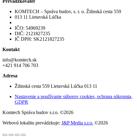
Prevádzkovateľ
KOMTECH – Správa budov, s. r. o. Žilinská cesta 559
013 11 Lietavská Lúčka
IČO: 54969239
DIČ: 2121827235
IČ DPH: SK2121827235
Kontakt
info@komtech.sk
+421 914 706 703
Adresa
Žilinská cesta 559 Lietavská Lúčka 013 11
Nastavenie a používanie súborov cookies, ochrana súkromia,
GDPR
Komtech Správa budov s.r.o. ©2026
Webovú lokalitu prevádzkuje:
J&P Media s.r.o.
©2026