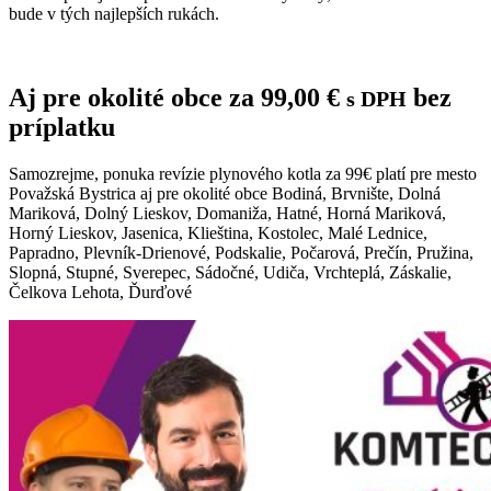
bude v tých najlepších rukách.
Aj pre okolité obce za
99,00
€
bez
s DPH
príplatku
Samozrejme, ponuka revízie plynového kotla za 99€ platí pre mesto
Považská Bystrica aj pre okolité obce Bodiná, Brvnište, Dolná
Mariková, Dolný Lieskov, Domaniža, Hatné, Horná Mariková,
Horný Lieskov, Jasenica, Klieština, Kostolec, Malé Lednice,
Papradno, Plevník-Drienové, Podskalie, Počarová, Prečín, Pružina,
Slopná, Stupné, Sverepec, Sádočné, Udiča, Vrchteplá, Záskalie,
Čelkova Lehota, Ďurďové