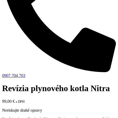
0907 704 703
Revízia plynového kotla Nitra
99,00
€
s DPH
Neriskujte drahé opravy