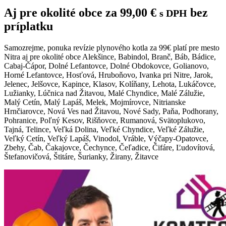
Aj pre okolité obce za
99,00
€
bez
s DPH
príplatku
Samozrejme, ponuka revízie plynového kotla za 99€ platí pre mesto
Nitra aj pre okolité obce Alekšince, Babindol, Branč, Báb, Bádice,
Cabaj-Čápor, Dolné Lefantovce, Dolné Obdokovce, Golianovo,
Horné Lefantovce, Hosťová, Hruboňovo, Ivanka pri Nitre, Jarok,
Jelenec, Jelšovce, Kapince, Klasov, Kolíňany, Lehota, Lukáčovce,
Lužianky, Lúčnica nad Žitavou, Malé Chyndice, Malé Zálužie,
Malý Cetín, Malý Lapáš, Melek, Mojmírovce, Nitrianske
Hrnčiarovce, Nová Ves nad Žitavou, Nové Sady, Paňa, Podhorany,
Pohranice, Poľný Kesov, Rišňovce, Rumanová, Svätoplukovo,
Tajná, Telince, Veľká Dolina, Veľké Chyndice, Veľké Zálužie,
Veľký Cetín, Veľký Lapáš, Vinodol, Vráble, Výčapy-Opatovce,
Zbehy, Čab, Čakajovce, Čechynce, Čeľadice, Čifáre, Ľudovítová,
Štefanovičová, Štitáre, Šurianky, Žirany, Žitavce