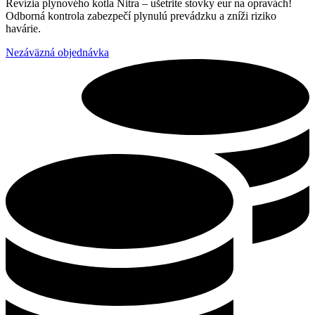
Revízia plynového kotla Nitra – ušetrite stovky eur na opravách!
Odborná kontrola zabezpečí plynulú prevádzku a zníži riziko
havárie.
Nezáväzná objednávka