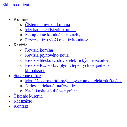
Skip to content
Komíny
Čistenie a revízia komína
Mechanické čistenie komína
Komplexné kominárske služby
Frézovanie a vložkovanie komínov
Revízie
Revízia komína
Revízia plynového kotla
Revízie bleskozvodov a elektrických rozvodov
Revízie Rozvodov plynu, tepelných čerpadiel a
klimatizácií
Stavebné práce
Montáž sadrokartónových systémov a elektroinštalácie
Airless striekané maľovanie
Kachliarske a krbárske práce
Čistenie kúrenia
Realizácie
Kontakt