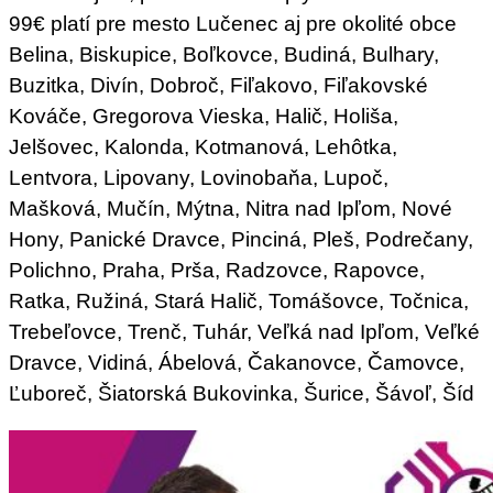
99€ platí pre mesto Lučenec aj pre okolité obce
Belina, Biskupice, Boľkovce, Budiná, Bulhary,
Buzitka, Divín, Dobroč, Fiľakovo, Fiľakovské
Kováče, Gregorova Vieska, Halič, Holiša,
Jelšovec, Kalonda, Kotmanová, Lehôtka,
Lentvora, Lipovany, Lovinobaňa, Lupoč,
Mašková, Mučín, Mýtna, Nitra nad Ipľom, Nové
Hony, Panické Dravce, Pinciná, Pleš, Podrečany,
Polichno, Praha, Prša, Radzovce, Rapovce,
Ratka, Ružiná, Stará Halič, Tomášovce, Točnica,
Trebeľovce, Trenč, Tuhár, Veľká nad Ipľom, Veľké
Dravce, Vidiná, Ábelová, Čakanovce, Čamovce,
Ľuboreč, Šiatorská Bukovinka, Šurice, Šávoľ, Šíd