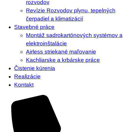
rozvodov
Revízie Rozvodov plynu, tepelných
čerpadiel a klimatizácií
Stavebné práce
Montáž sadrokartónových systémov a
elektroinštalácie
Airless striekané maľovanie
Kachliarske a krbárske práce
Čistenie kúrenia
Realizácie
Kontakt