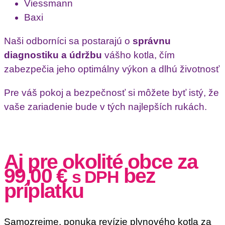
Viessmann
Baxi
Naši odborníci sa postarajú o
správnu
diagnostiku a údržbu
vášho kotla, čím
zabezpečia jeho optimálny výkon a dlhú životnosť
Pre váš pokoj a bezpečnosť si môžete byť istý, že
vaše zariadenie bude v tých najlepších rukách.
Aj pre okolité obce za
99,00
€
bez
s DPH
príplatku
Samozrejme, ponuka revízie plynového kotla za