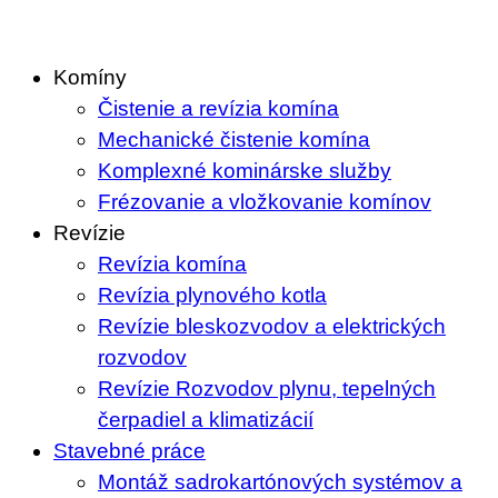
Skip
to
Komíny
content
Čistenie a revízia komína
Mechanické čistenie komína
Komplexné kominárske služby
Frézovanie a vložkovanie komínov
Revízie
Revízia komína
Revízia plynového kotla
Revízie bleskozvodov a elektrických
rozvodov
Revízie Rozvodov plynu, tepelných
čerpadiel a klimatizácií
Stavebné práce
Montáž sadrokartónových systémov a