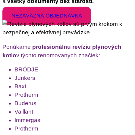
a
všetky dokumenty bez starostí.
NEZÁVÄZNÁ OBJEDNÁVKA
Ponúkame
profesionálnu revíziu plynových
kotlo
v týchto renomovaných značiek:
BRÖDJE
Junkers
Baxi
Protherm
Buderus
Vaillant
Immergas
Protherm