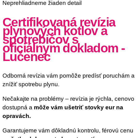
Neprehliadneme žiaden detail
Certifikovaná revízia
plynových kotlov a
spotrebičov s
oficiálnym dokladom -
Lučenec
Odborná revízia vám pomôže predísť poruchám a
znížiť spotrebu plynu.
Nečakajte na problémy – revízia je rýchla, cenovo
dostupná a
môže vám ušetriť stovky eur na
opravách.
Garantujeme vám dôkladnú kontrolu, férovú cenu