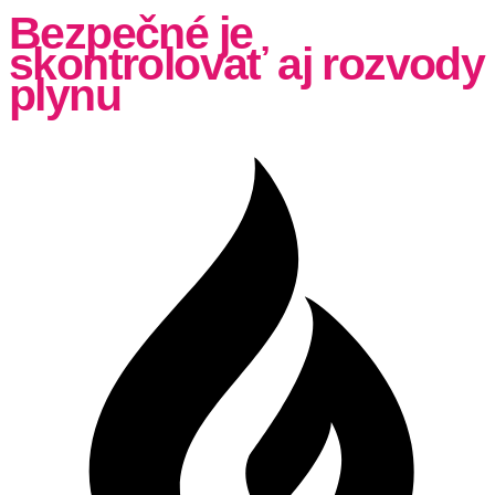
Bezpečné je
skontrolovať aj rozvody
plynu