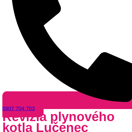
0907 704 703
Revízia plynového
kotla Lučenec