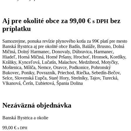
Aj pre okolité obce za
99,00
€
bez
s DPH
príplatku
Samozrejme, ponuka revízie plynového kotla za 99€ platí pre mesto
Banská Bystrica aj pre okolité obce Badín, Baláže, Brusno, Dolná
Mičiná, Dolný Harmanec, Donovaly, Dúbravica, Harmanec,
Hiadeľ, Horná Mičiná, Horné Pršany, Hrochoť, Hronsek, Kordíky,
Králiky, Kynceľová, Lučatín, Malachov, Medzibrod, Motyčky,
Moštenica, Môlča, Nemce, Oravce, Podkonice, Pohronský
Bukovec, Poniky, Povrazník, Priechod, Riečka, Sebedín-Bečov,
Selce, Slovenská Ľupča, Staré Hory, Strelníky, Tajov, Turecká,
Vlkanová, Čerín, Ľubietová, Špania Dolina
Nezáväzná objednávka
Banská Bystrica a okolie
99,00
€
s DPH