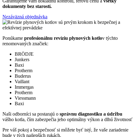
Garantujeme vám dôkladnú kontrolu, férovú cenu a
všetky
dokumenty bez starostí.
Nezáväzná objednávka
Ponúkame
profesionálnu revíziu plynových kotlo
v týchto
renomovaných značiek:
BRÖDJE
Junkers
Baxi
Protherm
Buderus
Vaillant
Immergas
Protherm
Viessmann
Baxi
Naši odborníci sa postarajú o
správnu diagnostiku a údržbu
vášho kotla, čím zabezpečia jeho optimálny výkon a dlhú životnosť
Pre váš pokoj a bezpečnosť si môžete byť istý, že vaše zariadenie
bude v tých najlepších rukách.