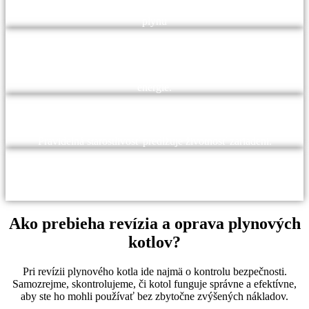
Zabezpečuje bezpečnú prevádzku a minimalizuje riziko únikov
plynu
Efektivita:
Pravidelná údržba zvyšuje účinnosť zariadení, čo vedie k úsporám
energie.
Životnosť:
Pravidelná starostlivosť predlžuje životnosť zariadení.
Zákonné požiadavky:
Revízie sú často povinné zo zákona
Ako prebieha revízia a oprava plynových
kotlov?
Pri revízii plynového kotla ide najmä o kontrolu bezpečnosti.
Samozrejme, skontrolujeme, či kotol funguje správne a efektívne,
aby ste ho mohli používať bez zbytočne zvýšených nákladov.