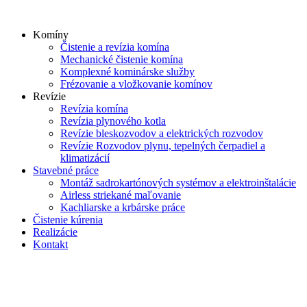
Skip
to
Komíny
content
Čistenie a revízia komína
Mechanické čistenie komína
Komplexné kominárske služby
Frézovanie a vložkovanie komínov
Revízie
Revízia komína
Revízia plynového kotla
Revízie bleskozvodov a elektrických rozvodov
Revízie Rozvodov plynu, tepelných čerpadiel a
klimatizácií
Stavebné práce
Montáž sadrokartónových systémov a elektroinštalácie
Airless striekané maľovanie
Kachliarske a krbárske práce
Čistenie kúrenia
Realizácie
Kontakt