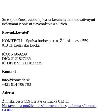
Sme spoločnosť zaoberajúca sa kreatívnymi a inovatívnymi
riešeniami v oblasti stavebníctva a služieb.
Prevádzkovateľ
KOMTECH – Správa budov, s. r. o. Žilinská cesta 559
013 11 Lietavská Lúčka
IČO: 54969239
DIČ: 2121827235
IČ DPH: SK2121827235
Kontakt
info@komtech.sk
+421 914 706 703
Adresa
Žilinská cesta 559 Lietavská Lúčka 013 11
Nastavenie a používanie súborov cookies, ochrana súkromia,
GDPR