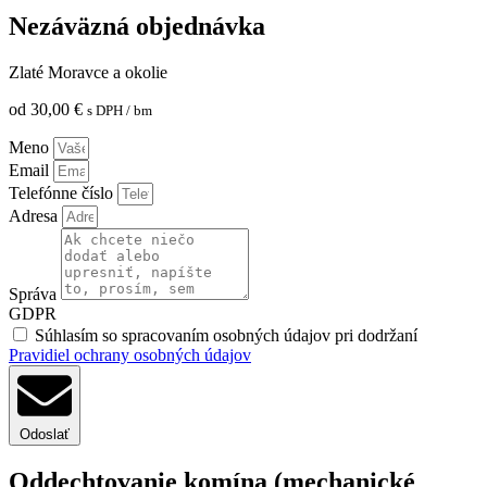
Nezáväzná objednávka
Zlaté Moravce a okolie
od
30,00
€
s DPH
/ bm
Meno
Email
Telefónne číslo
Adresa
Správa
GDPR
Súhlasím so spracovaním osobných údajov pri dodržaní
Pravidiel ochrany osobných údajov
Odoslať
Oddechtovanie komína (mechanické