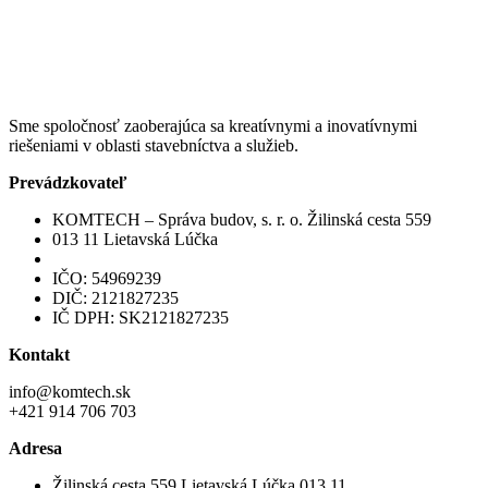
Sme spoločnosť zaoberajúca sa kreatívnymi a inovatívnymi
riešeniami v oblasti stavebníctva a služieb.
Prevádzkovateľ
KOMTECH – Správa budov, s. r. o. Žilinská cesta 559
013 11 Lietavská Lúčka
IČO: 54969239
DIČ: 2121827235
IČ DPH: SK2121827235
Kontakt
info@komtech.sk
+421 914 706 703
Adresa
Žilinská cesta 559 Lietavská Lúčka 013 11