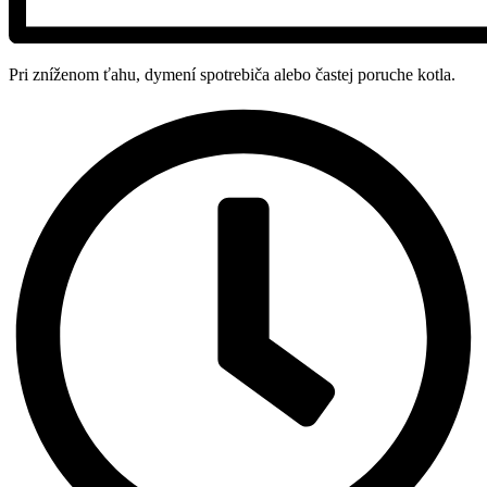
Pri zníženom ťahu, dymení spotrebiča alebo častej poruche kotla.