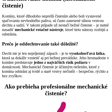
čistenie)
Komíny, ktoré dlhodobo neprešli čistením alebo boli vystavené
spaľovaniu nevhodného paliva, sú často zanesené silnou vrstvou
dechtu a sadzí. V takom prípade už nestačí bežné čistenie – je nutné
nasadiť
mechanické rotačné nástroje
, ktoré tieto nánosy rozbijú a
odstránia.
Prečo je oddechtovanie také dôležité?
Decht nie je len nepríjemný zápach – je to
vysokohorľavá látka
,
ktorá sa dokáže vznietiť aj pri bežnej prevádzke. Jeho hromadenie v
komíne predstavuje
jedno z najväčších rizík požiaru
v
domácnosti. Mechanické čistenie je účinným riešením, ktoré z
komína odstráni aj tvrdé a staré vrstvy nečistôt – bezpečne, rýchlo a
bez zvyškov.
Ako prebieha profesionálne mechanické
čistenie?