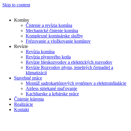
Skip to content
Komíny
Čistenie a revízia komína
Mechanické čistenie komína
Komplexné kominárske služby
Frézovanie a vložkovanie komínov
Revízie
Revízia komína
Revízia plynového kotla
Revízie bleskozvodov a elektrických rozvodov
Revízie Rozvodov plynu, tepelných čerpadiel a
klimatizácií
Stavebné práce
Montáž sadrokartónových systémov a elektroinštalácie
Airless striekané maľovanie
Kachliarske a krbárske práce
Čistenie kúrenia
Realizácie
Kontakt