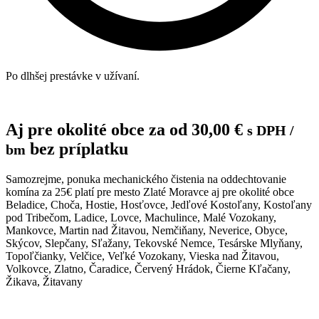
Po dlhšej prestávke v užívaní.
Aj pre okolité obce za od
30,00
€
s DPH
/
bez príplatku
bm
Samozrejme, ponuka mechanického čistenia na oddechtovanie
komína za 25€ platí pre mesto Zlaté Moravce aj pre okolité obce
Beladice, Choča, Hostie, Hosťovce, Jedľové Kostoľany, Kostoľany
pod Tribečom, Ladice, Lovce, Machulince, Malé Vozokany,
Mankovce, Martin nad Žitavou, Nemčiňany, Neverice, Obyce,
Skýcov, Slepčany, Sľažany, Tekovské Nemce, Tesárske Mlyňany,
Topoľčianky, Velčice, Veľké Vozokany, Vieska nad Žitavou,
Volkovce, Zlatno, Čaradice, Červený Hrádok, Čierne Kľačany,
Žikava, Žitavany