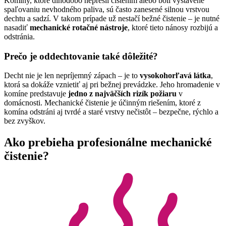
Komíny, ktoré dlhodobo neprešli čistením alebo boli vystavené
spaľovaniu nevhodného paliva, sú často zanesené silnou vrstvou
dechtu a sadzí. V takom prípade už nestačí bežné čistenie – je nutné
nasadiť
mechanické rotačné nástroje
, ktoré tieto nánosy rozbijú a
odstránia.
Prečo je oddechtovanie také dôležité?
Decht nie je len nepríjemný zápach – je to
vysokohorľavá látka
,
ktorá sa dokáže vznietiť aj pri bežnej prevádzke. Jeho hromadenie v
komíne predstavuje
jedno z najväčších rizík požiaru
v
domácnosti. Mechanické čistenie je účinným riešením, ktoré z
komína odstráni aj tvrdé a staré vrstvy nečistôt – bezpečne, rýchlo a
bez zvyškov.
Ako prebieha profesionálne mechanické
čistenie?