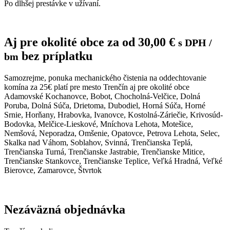
Po dlhšej prestávke v užívaní.
Aj pre okolité obce za od
30,00
€
s DPH
/
bez príplatku
bm
Samozrejme, ponuka mechanického čistenia na oddechtovanie
komína za 25€ platí pre mesto Trenčín aj pre okolité obce
Adamovské Kochanovce, Bobot, Chocholná-Velčice, Dolná
Poruba, Dolná Súča, Drietoma, Dubodiel, Horná Súča, Horné
Srnie, Horňany, Hrabovka, Ivanovce, Kostolná-Záriečie, Krivosúd-
Bodovka, Melčice-Lieskové, Mníchova Lehota, Motešice,
Nemšová, Neporadza, Omšenie, Opatovce, Petrova Lehota, Selec,
Skalka nad Váhom, Soblahov, Svinná, Trenčianska Teplá,
Trenčianska Turná, Trenčianske Jastrabie, Trenčianske Mitice,
Trenčianske Stankovce, Trenčianske Teplice, Veľká Hradná, Veľké
Bierovce, Zamarovce, Štvrtok
Nezáväzná objednávka