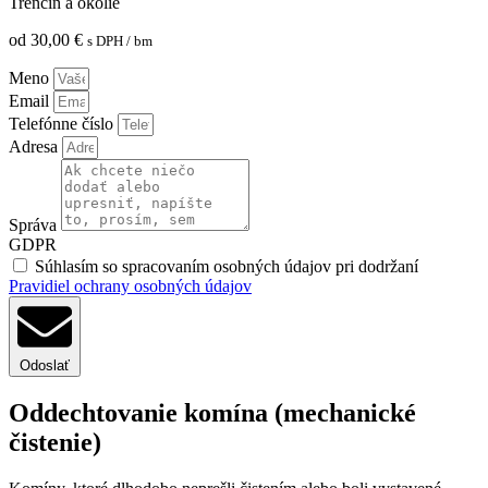
Trenčín a okolie
od
30,00
€
s DPH
/ bm
Meno
Email
Telefónne číslo
Adresa
Správa
GDPR
Súhlasím so spracovaním osobných údajov pri dodržaní
Pravidiel ochrany osobných údajov
Odoslať
Oddechtovanie komína (mechanické
čistenie)