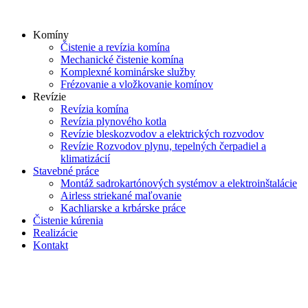
Skip
to
Komíny
content
Čistenie a revízia komína
Mechanické čistenie komína
Komplexné kominárske služby
Frézovanie a vložkovanie komínov
Revízie
Revízia komína
Revízia plynového kotla
Revízie bleskozvodov a elektrických rozvodov
Revízie Rozvodov plynu, tepelných čerpadiel a
klimatizácií
Stavebné práce
Montáž sadrokartónových systémov a elektroinštalácie
Airless striekané maľovanie
Kachliarske a krbárske práce
Čistenie kúrenia
Realizácie
Kontakt