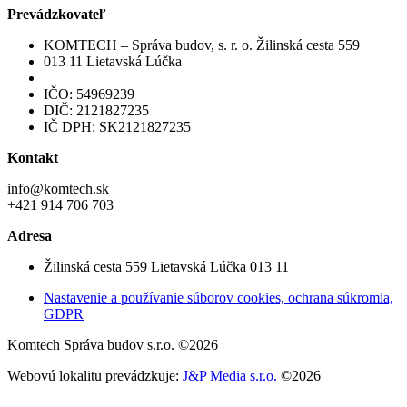
Prevádzkovateľ
KOMTECH – Správa budov, s. r. o. Žilinská cesta 559
013 11 Lietavská Lúčka
IČO: 54969239
DIČ: 2121827235
IČ DPH: SK2121827235
Kontakt
info@komtech.sk
+421 914 706 703
Adresa
Žilinská cesta 559 Lietavská Lúčka 013 11
Nastavenie a používanie súborov cookies, ochrana súkromia,
GDPR
Komtech Správa budov s.r.o. ©2026
Webovú lokalitu prevádzkuje:
J&P Media s.r.o.
©2026