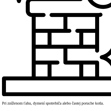
Pri zníženom ťahu, dymení spotrebiča alebo častej poruche kotla.