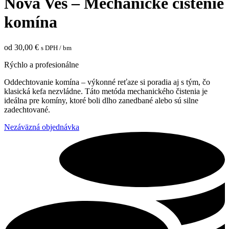
Nová Ves – Mechanické čistenie
komína
od
30,00
€
s DPH
/ bm
Rýchlo a profesionálne
Oddechtovanie komína – výkonné reťaze si poradia aj s tým, čo
klasická kefa nezvládne. Táto metóda mechanického čistenia je
ideálna pre komíny, ktoré boli dlho zanedbané alebo sú silne
zadechtované.
Nezáväzná objednávka