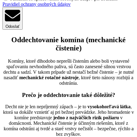
Pravidiel ochrany osobných údajov
Odoslať
Oddechtovanie komína (mechanické
čistenie)
Komíny, ktoré dlhodobo neprešli čistením alebo boli vystavené
spaľovaniu nevhodného paliva, sú často zanesené silnou vrstvou
dechtu a sadzí. V takom prípade už nestačí bežné čistenie – je nutné
nasadiť
mechanické rotačné nástroje
, ktoré tieto nánosy rozbijú a
odstránia.
Prečo je oddechtovanie také dôležité?
Decht nie je len nepríjemný zápach – je to
vysokohorľavá látka
,
ktorá sa dokáže vznietiť aj pri bežnej prevádzke. Jeho hromadenie v
komíne predstavuje
jedno z najväčších rizík požiaru
v
domácnosti. Mechanické čistenie je účinným riešením, ktoré z
komína odstráni aj tvrdé a staré vrstvy nečistôt – bezpečne, rýchlo a
bez zvyškov.