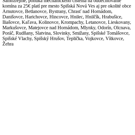
Samozrejme, ponuka mechanického čistenia na oddechtovanie
komína za 25€ platí pre mesto Spišská Nová Ves aj pre okolité obce
Arnutovce, Betlanovce, Bystrany, Chrasť nad Hornádom,
Danišovce, Harichovce, Hincovce, Hnilec, Hnilčík, Hrabušice,
Iliašovce, Kaľava, Kolinovce, Krompachy, Letanovce, Lieskovany,
Markušovce, Matejovce nad Hornádom, Mlynky, Odorín, Olcnava,
Poráč, Rudňany, Slatvina, Slovinky, Smižany, Spišské Tomášovce,
Spišské Vlachy, Spišský Hrušov, Teplička, Vojkovce, Vítkovce,
Žehra