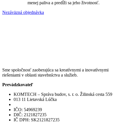
menej paliva a predĺži sa jeho životnosť.
Nezáväzná objednávka
Sme spoločnosť zaoberajúca sa kreatívnymi a inovatívnymi
riešeniami v oblasti stavebníctva a služieb.
Prevádzkovateľ
KOMTECH – Správa budov, s. r. o. Žilinská cesta 559
013 11 Lietavská Lúčka
IČO: 54969239
DIČ: 2121827235
IČ DPH: SK2121827235