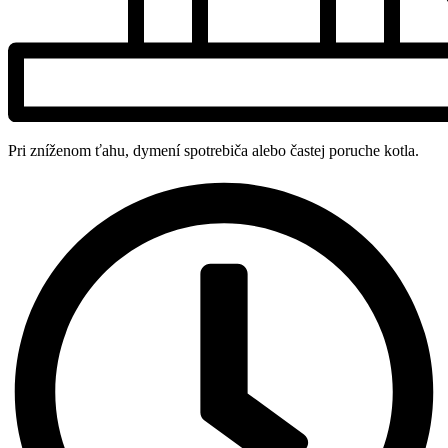
Pri zníženom ťahu, dymení spotrebiča alebo častej poruche kotla.