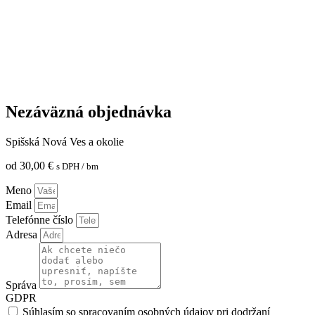
Nezáväzná objednávka
Spišská Nová Ves a okolie
od
30,00
€
s DPH
/ bm
Meno
Email
Telefónne číslo
Adresa
Správa
GDPR
Súhlasím so spracovaním osobných údajov pri dodržaní