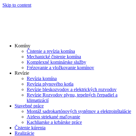
Skip to content
Komíny
Čistenie a revízia komína
Mechanické čistenie komína
Komplexné kominárske služby
Frézovanie a vložkovanie komínov
Revízie
Revízia komína
Revízia plynového kotla
Revízie bleskozvodov a elektrických rozvodov
Revízie Rozvodov plynu, tepelných čerpadiel a
klimatizácií
Stavebné práce
Montáž sadrokartónových systémov a elektroinštalácie
Airless striekané maľovanie
Kachliarske a krbárske práce
Čistenie kúrenia
Realizácie