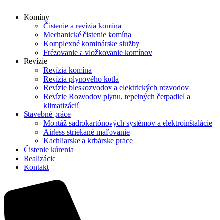
Komíny
Čistenie a revízia komína
Mechanické čistenie komína
Komplexné kominárske služby
Frézovanie a vložkovanie komínov
Revízie
Revízia komína
Revízia plynového kotla
Revízie bleskozvodov a elektrických rozvodov
Revízie Rozvodov plynu, tepelných čerpadiel a
klimatizácií
Stavebné práce
Montáž sadrokartónových systémov a elektroinštalácie
Airless striekané maľovanie
Kachliarske a krbárske práce
Čistenie kúrenia
Realizácie
Kontakt