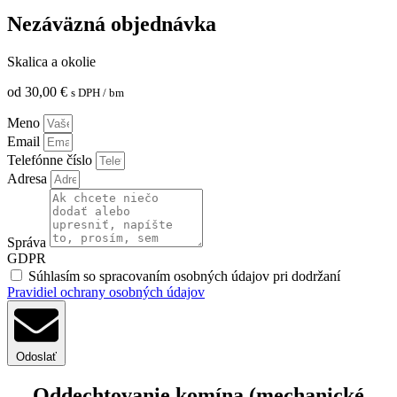
Nezáväzná objednávka
Skalica a okolie
od
30,00
€
s DPH
/ bm
Meno
Email
Telefónne číslo
Adresa
Správa
GDPR
Súhlasím so spracovaním osobných údajov pri dodržaní
Pravidiel ochrany osobných údajov
Odoslať
Oddechtovanie komína (mechanické