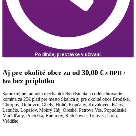
Po dlhšej prestávke v užívaní.
Aj pre okolité obce za od
30,00
€
s DPH
/
bez príplatku
bm
Samozrejme, ponuka mechanického čistenia na oddechtovanie
komína za 25€ platí pre mesto Skalica aj pre okolité obce Brodské,
Chropov, Dubovce, Gbely, Holíč, Kopčany, Koválovec, Kátov,
Letničie, Lopašov, Mokrý Háj, Oreské, Petrova Ves, Popudinské
Močidľany, Prietržka, Radimov, Radošovce, Trnovec, Unín,
Vrádište