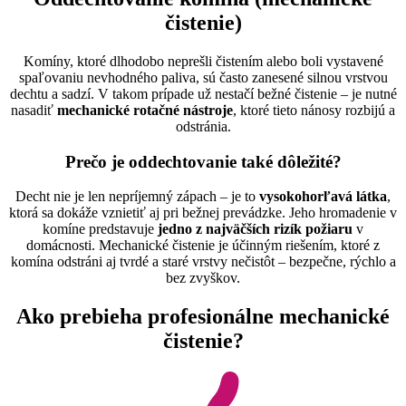
čistenie)
Komíny, ktoré dlhodobo neprešli čistením alebo boli vystavené
spaľovaniu nevhodného paliva, sú často zanesené silnou vrstvou
dechtu a sadzí. V takom prípade už nestačí bežné čistenie – je nutné
nasadiť
mechanické rotačné nástroje
, ktoré tieto nánosy rozbijú a
odstránia.
Prečo je oddechtovanie také dôležité?
Decht nie je len nepríjemný zápach – je to
vysokohorľavá látka
,
ktorá sa dokáže vznietiť aj pri bežnej prevádzke. Jeho hromadenie v
komíne predstavuje
jedno z najväčších rizík požiaru
v
domácnosti. Mechanické čistenie je účinným riešením, ktoré z
komína odstráni aj tvrdé a staré vrstvy nečistôt – bezpečne, rýchlo a
bez zvyškov.
Ako prebieha profesionálne mechanické
čistenie?