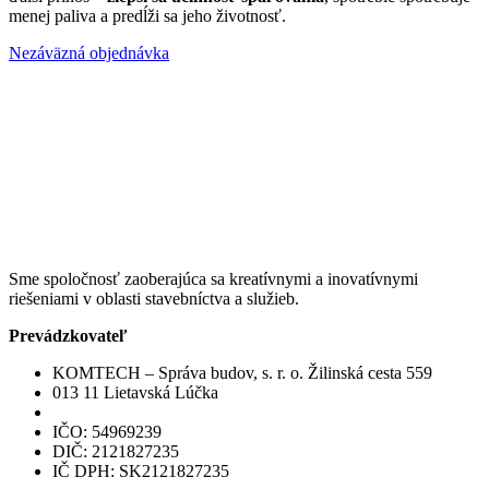
menej paliva a predĺži sa jeho životnosť.
Nezáväzná objednávka
Sme spoločnosť zaoberajúca sa kreatívnymi a inovatívnymi
riešeniami v oblasti stavebníctva a služieb.
Prevádzkovateľ
KOMTECH – Správa budov, s. r. o. Žilinská cesta 559
013 11 Lietavská Lúčka
IČO: 54969239
DIČ: 2121827235
IČ DPH: SK2121827235