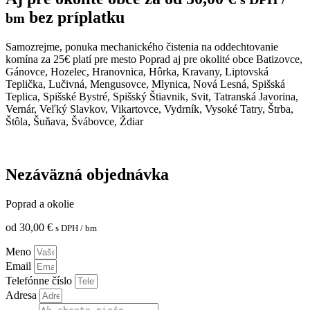
bez príplatku
bm
Samozrejme, ponuka mechanického čistenia na oddechtovanie
komína za 25€ platí pre mesto Poprad aj pre okolité obce Batizovce,
Gánovce, Hozelec, Hranovnica, Hôrka, Kravany, Liptovská
Teplička, Lučivná, Mengusovce, Mlynica, Nová Lesná, Spišská
Teplica, Spišské Bystré, Spišský Štiavnik, Svit, Tatranská Javorina,
Vernár, Veľký Slavkov, Vikartovce, Vydrník, Vysoké Tatry, Štrba,
Štôla, Šuňava, Švábovce, Ždiar
Nezáväzná objednávka
Poprad a okolie
od
30,00
€
s DPH
/ bm
Meno
Email
Telefónne číslo
Adresa