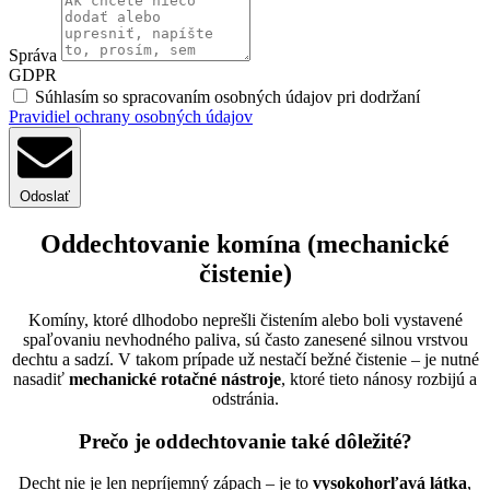
Správa
GDPR
Súhlasím so spracovaním osobných údajov pri dodržaní
Pravidiel ochrany osobných údajov
Odoslať
Oddechtovanie komína (mechanické
čistenie)
Komíny, ktoré dlhodobo neprešli čistením alebo boli vystavené
spaľovaniu nevhodného paliva, sú často zanesené silnou vrstvou
dechtu a sadzí. V takom prípade už nestačí bežné čistenie – je nutné
nasadiť
mechanické rotačné nástroje
, ktoré tieto nánosy rozbijú a
odstránia.
Prečo je oddechtovanie také dôležité?
Decht nie je len nepríjemný zápach – je to
vysokohorľavá látka
,