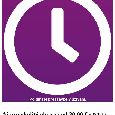
Po dlhšej prestávke v užívaní.
Aj pre okolité obce za od
30,00
€
s DPH
/