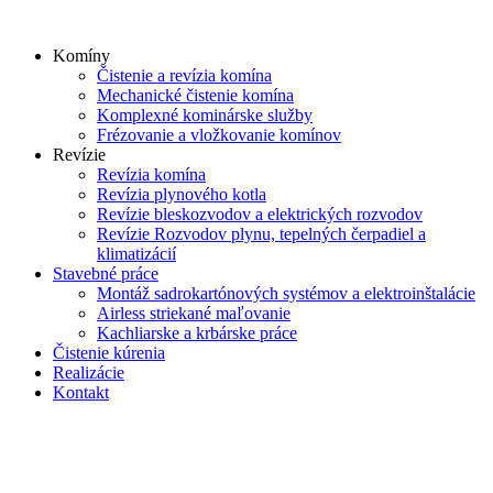
Skip
to
Komíny
content
Čistenie a revízia komína
Mechanické čistenie komína
Komplexné kominárske služby
Frézovanie a vložkovanie komínov
Revízie
Revízia komína
Revízia plynového kotla
Revízie bleskozvodov a elektrických rozvodov
Revízie Rozvodov plynu, tepelných čerpadiel a
klimatizácií
Stavebné práce
Montáž sadrokartónových systémov a elektroinštalácie
Airless striekané maľovanie
Kachliarske a krbárske práce
Čistenie kúrenia
Realizácie
Kontakt