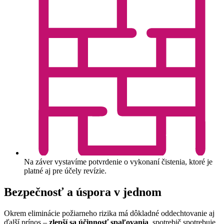
Na záver vystavíme potvrdenie o vykonaní čistenia, ktoré je
platné aj pre účely revízie.
Bezpečnosť a úspora v jednom
Okrem eliminácie požiarneho rizika má dôkladné oddechtovanie aj
ďalší prínos –
zlepší sa účinnosť spaľovania
, spotrebič spotrebuje