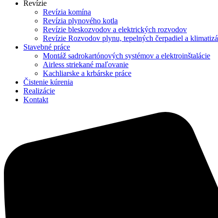
Revízie
Revízia komína
Revízia plynového kotla
Revízie bleskozvodov a elektrických rozvodov
Revízie Rozvodov plynu, tepelných čerpadiel a klimatizá
Stavebné práce
Montáž sadrokartónových systémov a elektroinštalácie
Airless striekané maľovanie
Kachliarske a krbárske práce
Čistenie kúrenia
Realizácie
Kontakt