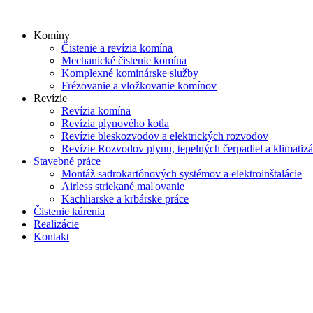
Skip
to
Komíny
content
Čistenie a revízia komína
Mechanické čistenie komína
Komplexné kominárske služby
Frézovanie a vložkovanie komínov
Revízie
Revízia komína
Revízia plynového kotla
Revízie bleskozvodov a elektrických rozvodov
Revízie Rozvodov plynu, tepelných čerpadiel a klimatizá
Stavebné práce
Montáž sadrokartónových systémov a elektroinštalácie
Airless striekané maľovanie
Kachliarske a krbárske práce
Čistenie kúrenia
Realizácie
Kontakt