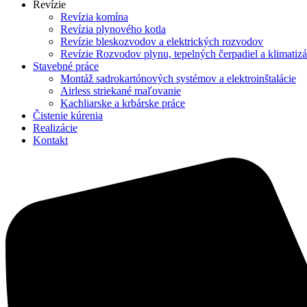
Revízie
Revízia komína
Revízia plynového kotla
Revízie bleskozvodov a elektrických rozvodov
Revízie Rozvodov plynu, tepelných čerpadiel a klimatizá
Stavebné práce
Montáž sadrokartónových systémov a elektroinštalácie
Airless striekané maľovanie
Kachliarske a krbárske práce
Čistenie kúrenia
Realizácie
Kontakt