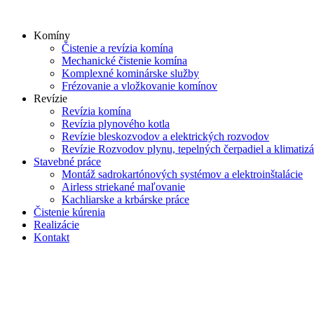
Skip
to
Komíny
content
Čistenie a revízia komína
Mechanické čistenie komína
Komplexné kominárske služby
Frézovanie a vložkovanie komínov
Revízie
Revízia komína
Revízia plynového kotla
Revízie bleskozvodov a elektrických rozvodov
Revízie Rozvodov plynu, tepelných čerpadiel a klimatizá
Stavebné práce
Montáž sadrokartónových systémov a elektroinštalácie
Airless striekané maľovanie
Kachliarske a krbárske práce
Čistenie kúrenia
Realizácie
Kontakt