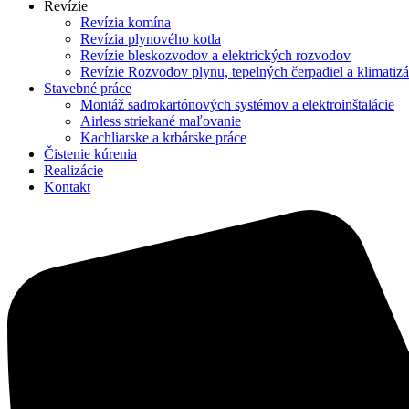
Revízie
Revízia komína
Revízia plynového kotla
Revízie bleskozvodov a elektrických rozvodov
Revízie Rozvodov plynu, tepelných čerpadiel a klimatizá
Stavebné práce
Montáž sadrokartónových systémov a elektroinštalácie
Airless striekané maľovanie
Kachliarske a krbárske práce
Čistenie kúrenia
Realizácie
Kontakt