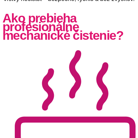
Ako prebieha
profesionálne
mechanické čistenie?