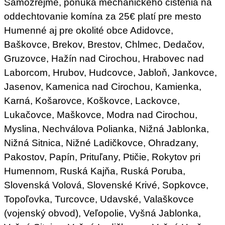
Samozrejme, ponuka mechanického čistenia na
oddechtovanie komína za 25€ platí pre mesto
Humenné aj pre okolité obce Adidovce,
Baškovce, Brekov, Brestov, Chlmec, Dedačov,
Gruzovce, Hažín nad Cirochou, Hrabovec nad
Laborcom, Hrubov, Hudcovce, Jabloň, Jankovce,
Jasenov, Kamenica nad Cirochou, Kamienka,
Karná, Košarovce, Koškovce, Lackovce,
Lukačovce, Maškovce, Modra nad Cirochou,
Myslina, Nechválova Polianka, Nižná Jablonka,
Nižná Sitnica, Nižné Ladičkovce, Ohradzany,
Pakostov, Papín, Prituľany, Ptičie, Rokytov pri
Humennom, Ruská Kajňa, Ruská Poruba,
Slovenská Volová, Slovenské Krivé, Sopkovce,
Topoľovka, Turcovce, Udavské, Valaškovce
(vojenský obvod), Veľopolie, Vyšná Jablonka,