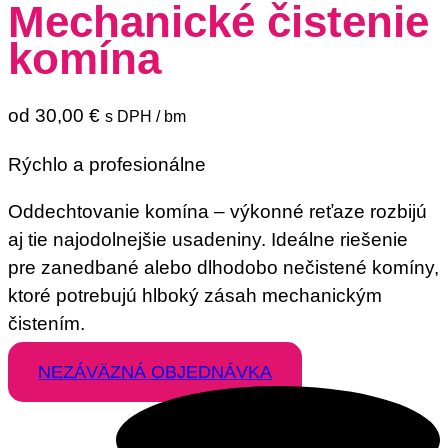
Mechanické čistenie
komína
od
30,00
€
s DPH
/ bm
Rýchlo a profesionálne
Oddechtovanie komína – výkonné reťaze rozbijú
aj tie najodolnejšie usadeniny. Ideálne riešenie
pre zanedbané alebo dlhodobo nečistené komíny,
ktoré potrebujú hlboký zásah mechanickým
čistením.
NEZÁVÄZNÁ OBJEDNÁVKA