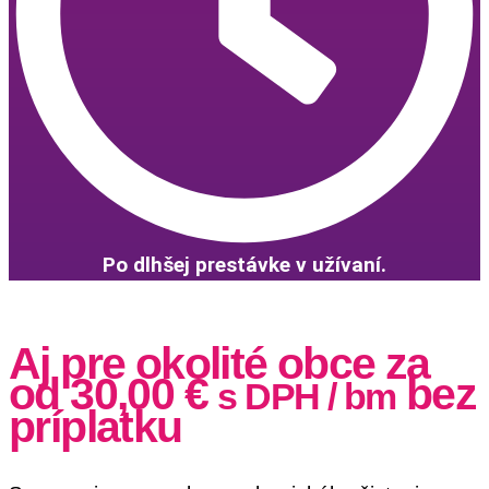
Po dlhšej prestávke v užívaní.
Aj pre okolité obce za
od
30,00
€
bez
s DPH
/ bm
príplatku