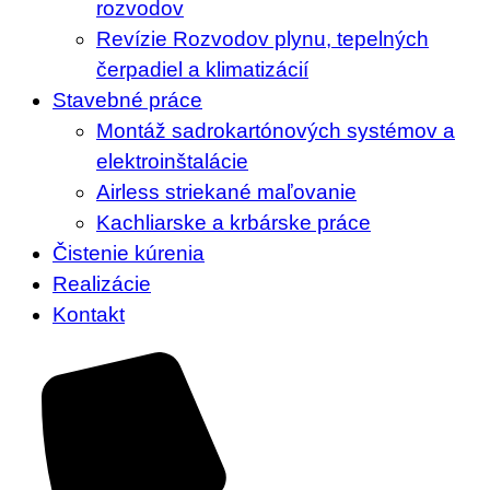
rozvodov
Revízie Rozvodov plynu, tepelných
čerpadiel a klimatizácií
Stavebné práce
Montáž sadrokartónových systémov a
elektroinštalácie
Airless striekané maľovanie
Kachliarske a krbárske práce
Čistenie kúrenia
Realizácie
Kontakt