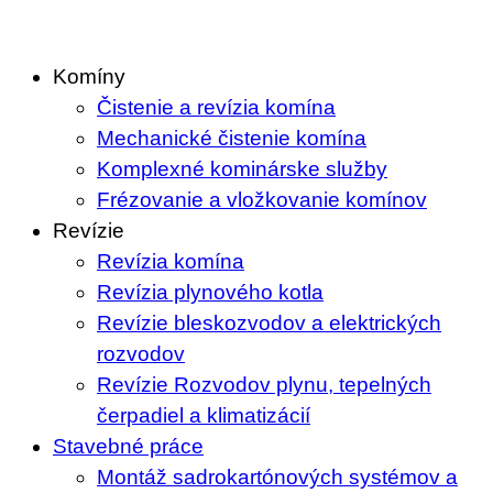
Skip
to
Komíny
content
Čistenie a revízia komína
Mechanické čistenie komína
Komplexné kominárske služby
Frézovanie a vložkovanie komínov
Revízie
Revízia komína
Revízia plynového kotla
Revízie bleskozvodov a elektrických
rozvodov
Revízie Rozvodov plynu, tepelných
čerpadiel a klimatizácií
Stavebné práce
Montáž sadrokartónových systémov a