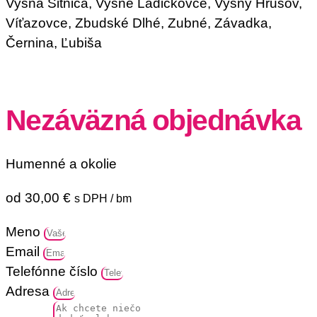
Vyšná Sitnica, Vyšné Ladičkovce, Vyšný Hrušov,
Víťazovce, Zbudské Dlhé, Zubné, Závadka,
Černina, Ľubiša
Nezáväzná objednávka
Humenné a okolie
od
30,00
€
s DPH
/ bm
Meno
Email
Telefónne číslo
Adresa