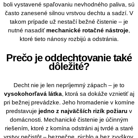
boli vystavené spaľovaniu nevhodného paliva, sú
často zanesené silnou vrstvou dechtu a sadzí. V
takom prípade už nestačí bežné čistenie – je
nutné nasadiť
mechanické rotačné nástroje
,
ktoré tieto nánosy rozbijú a odstránia.
Prečo je oddechtovanie také
dôležité?
Decht nie je len nepríjemný zápach – je to
vysokohorľavá látka
, ktorá sa dokáže vznietiť aj
pri bežnej prevádzke. Jeho hromadenie v komíne
predstavuje
jedno z najväčších rizík požiaru
v
domácnosti. Mechanické čistenie je účinným
riešením, ktoré z komína odstráni aj tvrdé a staré
vrstvy nečistôt – bezpečne, rýchlo a bez zvyškov.