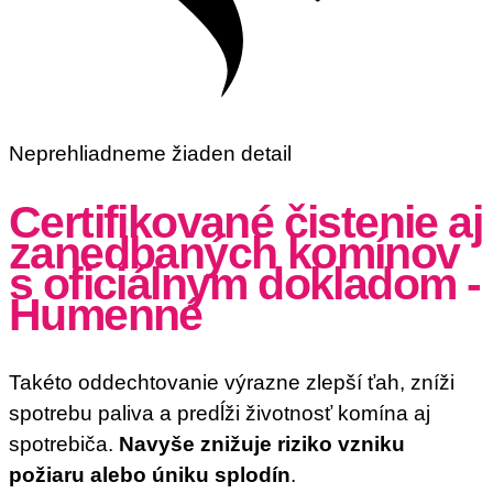
Neprehliadneme žiaden detail
Certifikované čistenie aj
zanedbaných komínov
s oficiálnym dokladom -
Humenné
Takéto oddechtovanie výrazne zlepší ťah, zníži
spotrebu paliva a predĺži životnosť komína aj
spotrebiča.
Navyše znižuje riziko vzniku
požiaru alebo úniku splodín
.