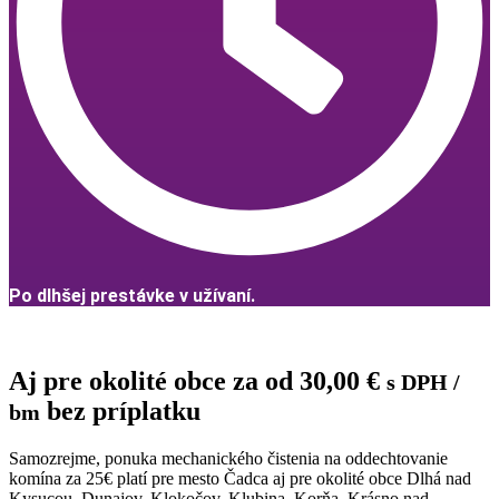
Po dlhšej prestávke v užívaní.
Aj pre okolité obce za od
30,00
€
s DPH
/
bez príplatku
bm
Samozrejme, ponuka mechanického čistenia na oddechtovanie
komína za 25€ platí pre mesto Čadca aj pre okolité obce Dlhá nad
Kysucou, Dunajov, Klokočov, Klubina, Korňa, Krásno nad