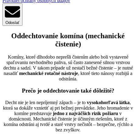
Pravidiel ochrany osobných údajov
Odoslať
Oddechtovanie komína (mechanické
čistenie)
Komíny, ktoré dlhodobo neprešli čistením alebo boli vystavené
spaľovaniu nevhodného paliva, sú často zanesené silnou vrstvou
dechtu a sadzí. V takom prípade už nestačí bežné čistenie – je nutné
nasadiť
mechanické rotačné nástroje
, ktoré tieto nánosy rozbijú a
odstránia.
Prečo je oddechtovanie také dôležité?
Decht nie je len nepríjemný zápach – je to
vysokohorľavá látka
,
ktorá sa dokáže vznietiť aj pri bežnej prevádzke. Jeho hromadenie v
komíne predstavuje
jedno z najväčších rizík požiaru
v
domácnosti. Mechanické čistenie je účinným riešením, ktoré z
komína odstráni aj tvrdé a staré vrstvy nečistôt – bezpečne, rýchlo a
bez zvyškov.