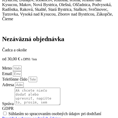
Kysucou, Makov, Nová Bystrica, Olešná, Oščadnica, Podvysoká,
Radôstka, Raková, Skalité, Stará Bystrica, Staškov, Svrčinovec,
Turzovka, Vysoká nad Kysucou, Zborov nad Bystricou, Zákopčie,
Čierne
Nezáväzná objednávka
Čadca a okolie
od
30,00
€
s DPH
/ bm
Meno
Email
Telefónne číslo
Adresa
Správa
GDPR
Súhlasím so spracovaním osobných údajov pri dodržaní