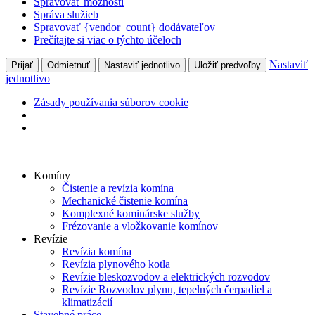
Spravovať možnosti
Správa služieb
Spravovať {vendor_count} dodávateľov
Prečítajte si viac o týchto účeloch
Nastaviť
Prijať
Odmietnuť
Nastaviť jednotlivo
Uložiť predvoľby
jednotlivo
Zásady používania súborov cookie
Skip
to
Komíny
content
Čistenie a revízia komína
Mechanické čistenie komína
Komplexné kominárske služby
Frézovanie a vložkovanie komínov
Revízie
Revízia komína
Revízia plynového kotla
Revízie bleskozvodov a elektrických rozvodov
Revízie Rozvodov plynu, tepelných čerpadiel a
klimatizácií
Stavebné práce