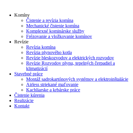
Skip
to
Komíny
content
Čistenie a revízia komína
Mechanické čistenie komína
Komplexné kominárske služby
Frézovanie a vložkovanie komínov
Revízie
Revízia komína
Revízia plynového kotla
Revízie bleskozvodov a elektrických rozvodov
Revízie Rozvodov plynu, tepelných čerpadiel a
klimatizácií
Stavebné práce
Montáž sadrokartónových systémov a elektroinštalácie
Airless striekané maľovanie
Kachliarske a krbárske práce
Čistenie kúrenia
Realizácie
Kontakt