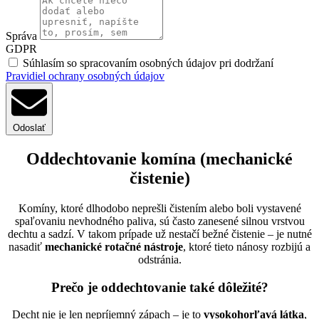
Správa
GDPR
Súhlasím so spracovaním osobných údajov pri dodržaní
Pravidiel ochrany osobných údajov
Odoslať
Oddechtovanie komína (mechanické
čistenie)
Komíny, ktoré dlhodobo neprešli čistením alebo boli vystavené
spaľovaniu nevhodného paliva, sú často zanesené silnou vrstvou
dechtu a sadzí. V takom prípade už nestačí bežné čistenie – je nutné
nasadiť
mechanické rotačné nástroje
, ktoré tieto nánosy rozbijú a
odstránia.
Prečo je oddechtovanie také dôležité?
Decht nie je len nepríjemný zápach – je to
vysokohorľavá látka
,