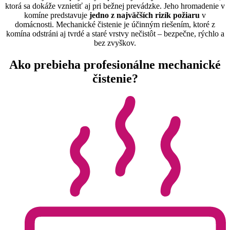
ktorá sa dokáže vznietiť aj pri bežnej prevádzke. Jeho hromadenie v
komíne predstavuje
jedno z najväčších rizík požiaru
v
domácnosti. Mechanické čistenie je účinným riešením, ktoré z
komína odstráni aj tvrdé a staré vrstvy nečistôt – bezpečne, rýchlo a
bez zvyškov.
Ako prebieha profesionálne mechanické
čistenie?