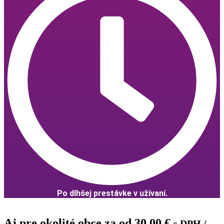
Po dlhšej prestávke v užívaní.
Aj pre okolité obce za od
30,00
€
s DPH
/