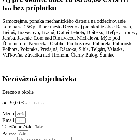
bez príplatku
bm
Samozrejme, ponuka mechanického čistenia na oddechtovanie
komína za 25€ platí pre mesto Brezno aj pre okolité obce Bacúch,
Beňuš, Braväcovo, Bystrá, Dolná Lehota, Drábsko, Heľpa, Hronec,
Jarabá, Jasenie, Lom nad Rimavicou, Michalová, Mýto pod
Ďumbierom, Nemecká, Osrblie, Podbrezová, Pohorelá, Pohronská
Polhora, Polomka, Predajná, Ráztoka, Sihla, Telgárt, Valaská,
Vaľkovňa, Závadka nad Hronom, Čierny Balog, Šumiac
Nezáväzná objednávka
Brezno a okolie
od
30,00
€
s DPH
/ bm
Meno
Email
Telefónne číslo
Adresa