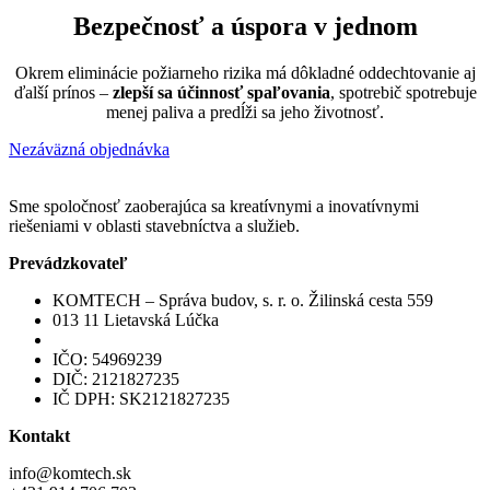
Bezpečnosť a úspora v jednom
Okrem eliminácie požiarneho rizika má dôkladné oddechtovanie aj
ďalší prínos –
zlepší sa účinnosť spaľovania
, spotrebič spotrebuje
menej paliva a predĺži sa jeho životnosť.
Nezáväzná objednávka
Sme spoločnosť zaoberajúca sa kreatívnymi a inovatívnymi
riešeniami v oblasti stavebníctva a služieb.
Prevádzkovateľ
KOMTECH – Správa budov, s. r. o. Žilinská cesta 559
013 11 Lietavská Lúčka
IČO: 54969239
DIČ: 2121827235
IČ DPH: SK2121827235
Kontakt
info@komtech.sk