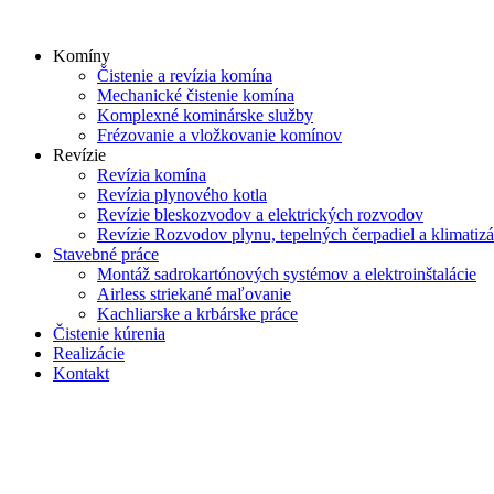
Skip
to
Komíny
content
Čistenie a revízia komína
Mechanické čistenie komína
Komplexné kominárske služby
Frézovanie a vložkovanie komínov
Revízie
Revízia komína
Revízia plynového kotla
Revízie bleskozvodov a elektrických rozvodov
Revízie Rozvodov plynu, tepelných čerpadiel a klimatizá
Stavebné práce
Montáž sadrokartónových systémov a elektroinštalácie
Airless striekané maľovanie
Kachliarske a krbárske práce
Čistenie kúrenia
Realizácie
Kontakt