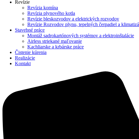
Revízie
Revízia komína
Revízia plynového kotla
Revízie bleskozvodov a elektrických rozvodov
Revízie Rozvodov plynu, tepelných čerpadiel a klimatizá
Stavebné práce
Montáž sadrokartónových systémov a elektroinštalácie
Airless striekané maľovanie
Kachliarske a krbárske práce
Čistenie kúrenia
Realizácie
Kontakt