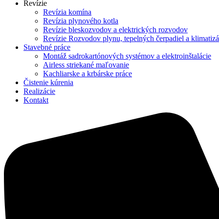
Revízie
Revízia komína
Revízia plynového kotla
Revízie bleskozvodov a elektrických rozvodov
Revízie Rozvodov plynu, tepelných čerpadiel a klimatizá
Stavebné práce
Montáž sadrokartónových systémov a elektroinštalácie
Airless striekané maľovanie
Kachliarske a krbárske práce
Čistenie kúrenia
Realizácie
Kontakt