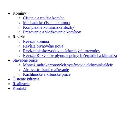
Skip
to
Komíny
content
Čistenie a revízia komína
Mechanické čistenie komína
Komplexné kominárske služby
Frézovanie a vložkovanie komínov
Revízie
Revízia komína
Revízia plynového kotla
Revízie bleskozvodov a elektrických rozvodov
Revízie Rozvodov plynu, tepelných čerpadiel a klimatizá
Stavebné práce
Montáž sadrokartónových systémov a elektroinštalácie
Airless striekané maľovanie
Kachliarske a krbárske práce
Čistenie kúrenia
Realizácie
Kontakt