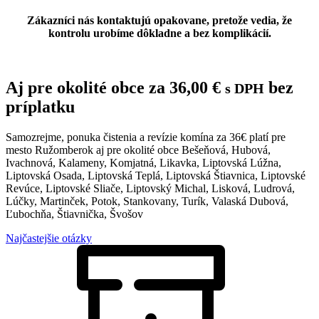
Zákazníci nás kontaktujú opakovane, pretože vedia, že
kontrolu urobíme dôkladne a bez komplikácií.
Aj pre okolité obce za
36,00
€
bez
s DPH
príplatku
Samozrejme, ponuka čistenia a revízie komína za 36€ platí pre
mesto Ružomberok aj pre okolité obce Bešeňová, Hubová,
Ivachnová, Kalameny, Komjatná, Likavka, Liptovská Lúžna,
Liptovská Osada, Liptovská Teplá, Liptovská Štiavnica, Liptovské
Revúce, Liptovské Sliače, Liptovský Michal, Lisková, Ludrová,
Lúčky, Martinček, Potok, Stankovany, Turík, Valaská Dubová,
Ľubochňa, Štiavnička, Švošov
Najčastejšie otázky