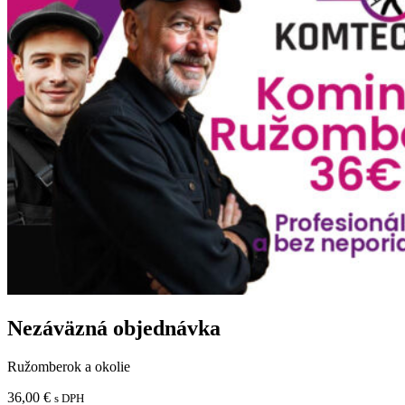
to, že si stáli za odborným stanoviskom a odmietli akýkoľvek
postup, ktorý by mohol byť nebezpečný.
Komunikácia pred aj po vykonaní prác bola na vysokej úrovni,
rýchla, vecná a bezproblémová. Presne takto má vyzerať
profesionálna služba.
Úprimne odporúčam každému, kto hľadá spoľahlivých odborníkov
s ľudským prístupom. Ďakujeme.
Nezáväzná objednávka
Ružomberok a okolie
36,00
€
s DPH