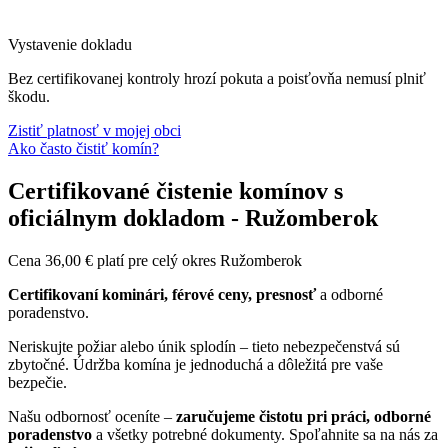
Vystavenie dokladu
Bez certifikovanej kontroly hrozí pokuta a poisťovňa nemusí plniť
škodu.
Zistiť platnosť v mojej obci
Ako často čistiť komín?
Certifikované čistenie komínov s
oficiálnym dokladom - Ružomberok
Cena
36,00
€
platí pre celý okres Ružomberok
Certifikovaní kominári, férové ceny, presnosť
a odborné
poradenstvo.
Neriskujte požiar alebo únik splodín – tieto nebezpečenstvá sú
zbytočné. Údržba komína je jednoduchá a dôležitá pre vaše
bezpečie.
Našu odbornosť oceníte –
zaručujeme čistotu pri práci, odborné
poradenstvo
a všetky potrebné dokumenty. Spoľahnite sa na nás za