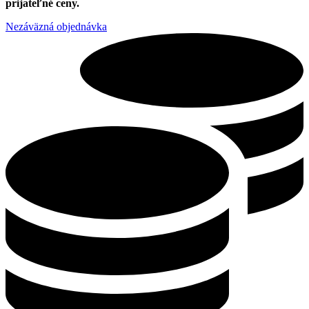
prijateľné ceny.
Nezáväzná objednávka