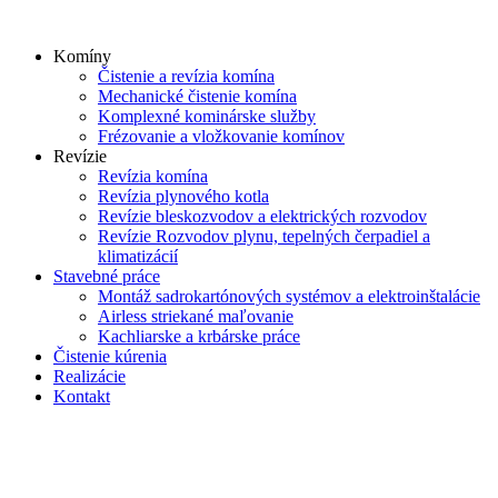
Skip
to
Komíny
content
Čistenie a revízia komína
Mechanické čistenie komína
Komplexné kominárske služby
Frézovanie a vložkovanie komínov
Revízie
Revízia komína
Revízia plynového kotla
Revízie bleskozvodov a elektrických rozvodov
Revízie Rozvodov plynu, tepelných čerpadiel a
klimatizácií
Stavebné práce
Montáž sadrokartónových systémov a elektroinštalácie
Airless striekané maľovanie
Kachliarske a krbárske práce
Čistenie kúrenia
Realizácie
Kontakt