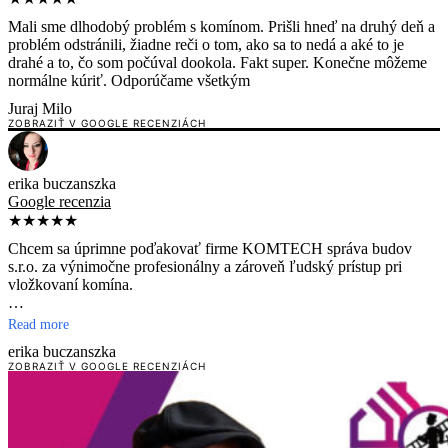
Mali sme dlhodobý problém s komínom. Prišli hneď na druhý deň a
problém odstránili, žiadne reči o tom, ako sa to nedá a aké to je
drahé a to, čo som počúval dookola. Fakt super. Konečne môžeme
normálne kúriť. Odporúčame všetkým
Juraj Milo
ZOBRAZIŤ V GOOGLE RECENZIÁCH
erika buczanszka
Google recenzia
★★★★★
Chcem sa úprimne poďakovať firme KOMTECH správa budov
s.r.o. za výnimočne profesionálny a zároveň ľudský prístup pri
vložkovaní komína.
Chlapci boli usmiati, príjemní, práca im išla doslova od ruky. Počas
Read more
celej realizácie vystupovali uvoľnene, slušne a s rešpektom, všetko
erika buczanszka
ochotne vysvetlili a bez akéhokoľvek problému odpovedali na
ZOBRAZIŤ V GOOGLE RECENZIÁCH
každú otázku. Nesprávali sa ako „chlapi, čo prišli niečo odrobiť a
dovidenia“, ale ako ľudia, ktorým záleží na tom, čo robia.
Práca bola vykonaná maximálne odborne, s dôrazom na bezpečnosť
a v súlade s predpismi – a to všetko za výbornú cenu. Oceňujem aj