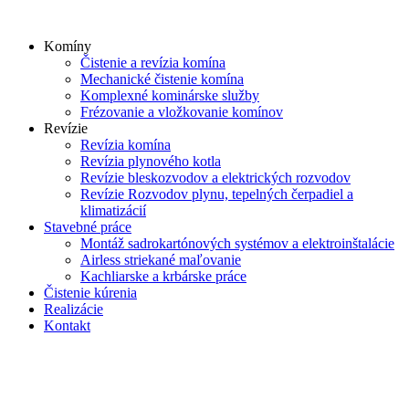
Skip
to
Komíny
content
Čistenie a revízia komína
Mechanické čistenie komína
Komplexné kominárske služby
Frézovanie a vložkovanie komínov
Revízie
Revízia komína
Revízia plynového kotla
Revízie bleskozvodov a elektrických rozvodov
Revízie Rozvodov plynu, tepelných čerpadiel a
klimatizácií
Stavebné práce
Montáž sadrokartónových systémov a elektroinštalácie
Airless striekané maľovanie
Kachliarske a krbárske práce
Čistenie kúrenia
Realizácie
Kontakt