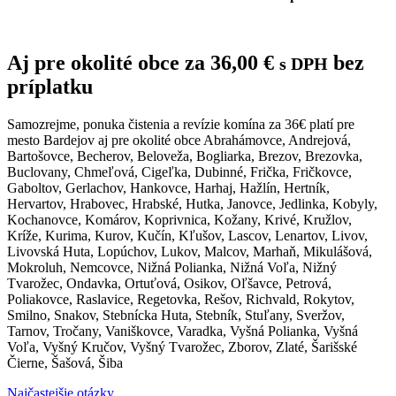
Aj pre okolité obce za
36,00
€
bez
s DPH
príplatku
Samozrejme, ponuka čistenia a revízie komína za 36€ platí pre
mesto Bardejov aj pre okolité obce Abrahámovce, Andrejová,
Bartošovce, Becherov, Beloveža, Bogliarka, Brezov, Brezovka,
Buclovany, Chmeľová, Cigeľka, Dubinné, Frička, Fričkovce,
Gaboltov, Gerlachov, Hankovce, Harhaj, Hažlín, Hertník,
Hervartov, Hrabovec, Hrabské, Hutka, Janovce, Jedlinka, Kobyly,
Kochanovce, Komárov, Koprivnica, Kožany, Krivé, Kružlov,
Kríže, Kurima, Kurov, Kučín, Kľušov, Lascov, Lenartov, Livov,
Livovská Huta, Lopúchov, Lukov, Malcov, Marhaň, Mikulášová,
Mokroluh, Nemcovce, Nižná Polianka, Nižná Voľa, Nižný
Tvarožec, Ondavka, Ortuťová, Osikov, Oľšavce, Petrová,
Poliakovce, Raslavice, Regetovka, Rešov, Richvald, Rokytov,
Smilno, Snakov, Stebnícka Huta, Stebník, Stuľany, Sveržov,
Tarnov, Tročany, Vaniškovce, Varadka, Vyšná Polianka, Vyšná
Voľa, Vyšný Kručov, Vyšný Tvarožec, Zborov, Zlaté, Šarišské
Čierne, Šašová, Šiba
Najčastejšie otázky