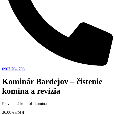
0907 704 703
Kominár Bardejov – čistenie
komína a revízia
Pravidelná kontrola komína
36,00
€
s DPH