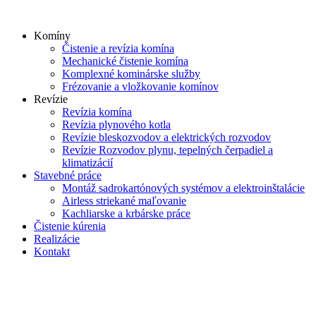
Skip
to
Komíny
content
Čistenie a revízia komína
Mechanické čistenie komína
Komplexné kominárske služby
Frézovanie a vložkovanie komínov
Revízie
Revízia komína
Revízia plynového kotla
Revízie bleskozvodov a elektrických rozvodov
Revízie Rozvodov plynu, tepelných čerpadiel a
klimatizácií
Stavebné práce
Montáž sadrokartónových systémov a elektroinštalácie
Airless striekané maľovanie
Kachliarske a krbárske práce
Čistenie kúrenia
Realizácie
Kontakt