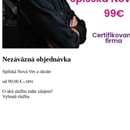
Úprimne odporúčam každému, kto hľadá spoľahlivých
odborníkov s ľudským prístupom. Ďakujeme.
Nezáväzná objednávka
Spišská Nová Ves a okolie
od
99,00
€
s DPH
O akú službu máte záujem?
Vybratá služba