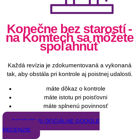
Konečne bez starostí -
na Komtech sa môžete
spoľahnúť
Každá revízia je zdokumentovaná a vykonaná
tak, aby obstála pri kontrole aj poistnej udalosti.
máte dôkaz o kontrole
máte istotu pri poisťovni
máte splnenú povinnosť
POZRITE SI OFICIÁLNE GOOGLE
RECENZIE