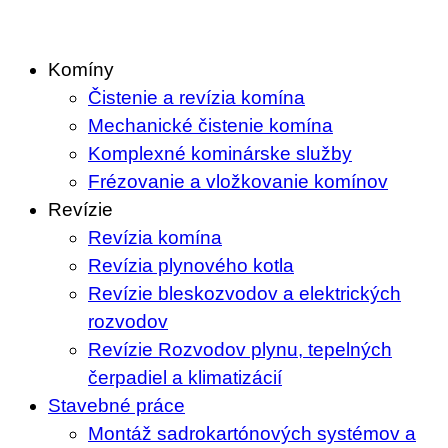
Skip
to
Komíny
content
Čistenie a revízia komína
Mechanické čistenie komína
Komplexné kominárske služby
Frézovanie a vložkovanie komínov
Revízie
Revízia komína
Revízia plynového kotla
Revízie bleskozvodov a elektrických
rozvodov
Revízie Rozvodov plynu, tepelných
čerpadiel a klimatizácií
Stavebné práce
Montáž sadrokartónových systémov a