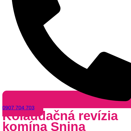
0907 704 703
Kolaudačná revízia
komína Snina