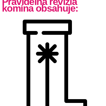
Pravidelná revízia
komína obsahuje: