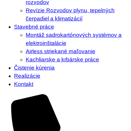
rozvodov
Revízie Rozvodov plynu, tepelných
čerpadiel a klimatizácií
Stavebné práce
Montáž sadrokartónových systémov a
elektroinštalácie
Airless striekané maľovanie
Kachliarske a krbárske práce
Čistenie kúrenia
Realizácie
Kontakt