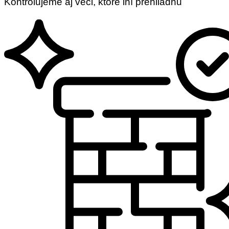
Kontrolujeme aj veci, ktoré iní prehliadnu