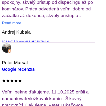
spokojny, skvelý prístup od dispečingu až po
kominárov. Práca odvedená veľmi dobre od
začiatku až dokonca, skvelý prístup a
napomocnosť vo všetkom. Odporúčam
Read more
Andrej Kubala
ZOBRAZIŤ V GOOGLE RECENZIÁCH
Peter Marsal
Google recenzia
★★★★★
Veľmi pekne ďakujeme. 11.10.2025 prišli a
namontovali vložkovali komín . Šikovný
pracovníci. Ďakujeme. Peter Lukačovce