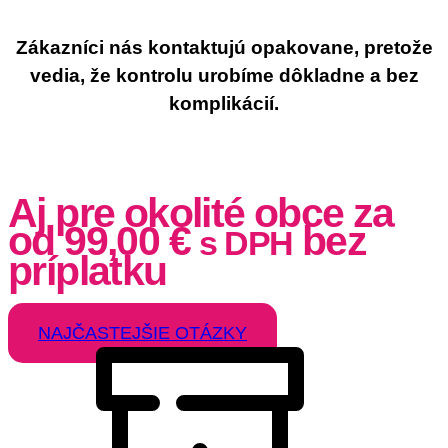
Zákazníci nás kontaktujú opakovane, pretože
vedia, že kontrolu urobíme dôkladne a bez
komplikácií.
Aj pre okolité obce za
od
99,00
€
bez
s DPH
príplatku
NAJČASTEJŠIE OTÁZKY