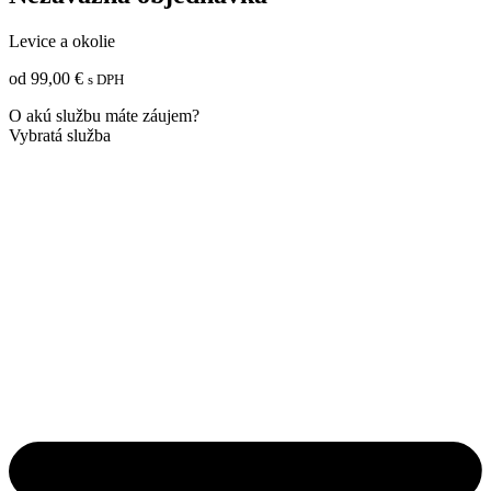
Levice a okolie
od
99,00
€
s DPH
O akú službu máte záujem?
Vybratá služba