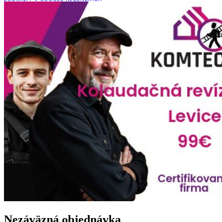
problému odpovedali na každú otázku. Nesprávali sa ako
„chlapi, čo prišli niečo odrobiť a dovidenia“, ale ako ľudia,
ktorým záleží na tom, čo robia.
Práca bola vykonaná maximálne odborne, s dôrazom na
bezpečnosť a v súlade s predpismi – a to všetko za výbornú
cenu. Oceňujem aj to, že si stáli za odborným stanoviskom a
odmietli akýkoľvek postup, ktorý by mohol byť nebezpečný.
Komunikácia pred aj po vykonaní prác bola na vysokej
úrovni, rýchla, vecná a bezproblémová. Presne takto má
vyzerať profesionálna služba.
Úprimne odporúčam každému, kto hľadá spoľahlivých
odborníkov s ľudským prístupom. Ďakujeme.
Nezáväzná objednávka