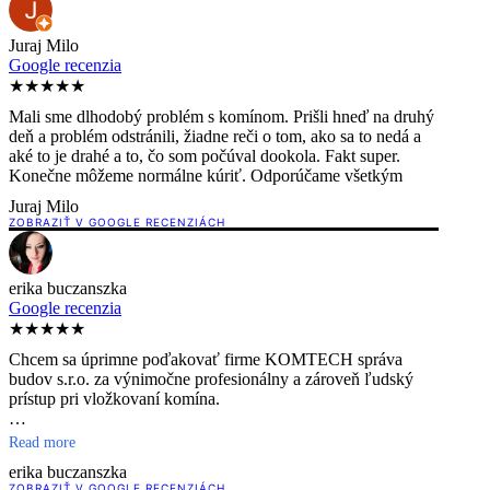
Juraj Milo
Google recenzia
★★★★★
Mali sme dlhodobý problém s komínom. Prišli hneď na druhý
deň a problém odstránili, žiadne reči o tom, ako sa to nedá a
aké to je drahé a to, čo som počúval dookola. Fakt super.
Konečne môžeme normálne kúriť. Odporúčame všetkým
Juraj Milo
ZOBRAZIŤ V GOOGLE RECENZIÁCH
erika buczanszka
Google recenzia
★★★★★
Chcem sa úprimne poďakovať firme KOMTECH správa
budov s.r.o. za výnimočne profesionálny a zároveň ľudský
prístup pri vložkovaní komína.
Chlapci boli usmiati, príjemní, práca im išla doslova od ruky.
Read more
Počas celej realizácie vystupovali uvoľnene, slušne a s
erika buczanszka
rešpektom, všetko ochotne vysvetlili a bez akéhokoľvek
ZOBRAZIŤ V GOOGLE RECENZIÁCH