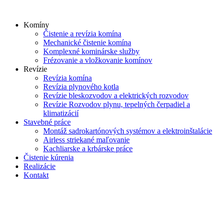
Skip
to
Komíny
content
Čistenie a revízia komína
Mechanické čistenie komína
Komplexné kominárske služby
Frézovanie a vložkovanie komínov
Revízie
Revízia komína
Revízia plynového kotla
Revízie bleskozvodov a elektrických rozvodov
Revízie Rozvodov plynu, tepelných čerpadiel a
klimatizácií
Stavebné práce
Montáž sadrokartónových systémov a elektroinštalácie
Airless striekané maľovanie
Kachliarske a krbárske práce
Čistenie kúrenia
Realizácie
Kontakt