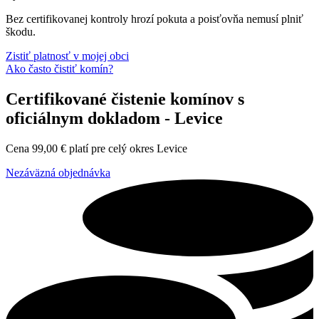
Bez certifikovanej kontroly hrozí pokuta a poisťovňa nemusí plniť
škodu.
Zistiť platnosť v mojej obci
Ako často čistiť komín?
Certifikované čistenie komínov s
oficiálnym dokladom - Levice
Cena
99,00
€
platí pre celý okres Levice
Nezáväzná objednávka